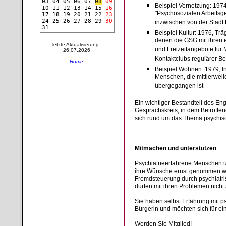
03
04
05
06
07
08
09
Beispiel Vernetzung: 197
10
11
12
13
14
15
16
"Psychosozialen Arbeitsg
17
18
19
20
21
22
23
24
25
26
27
28
29
30
inzwischen von der Stadt 
31
Beispiel Kultur: 1976, Tr
denen die GSG mit ihren e
letzte Aktualisierung:
und Freizeitangebote für
26.07.2026
Kontaktclubs regulärer Be
Home
Beispiel Wohnen: 1979, In
Menschen, die mittlerwei
übergegangen ist
Ein wichtiger Bestandteil des E
Gesprächskreis, in dem Betroffen
sich rund um das Thema psychis
Mitmachen und unterstützen
Psychiatrieerfahrene Menschen u
ihre Wünsche ernst genommen werde
Fremdsteuerung durch psychiatris
dürfen mit ihren Problemen nicht
Sie haben selbst Erfahrung mit ps
Bürgerin und möchten sich für ei
Werden Sie Mitglied!