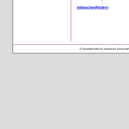
mitmachen/fördern
© Gesellschaft für seelische Gesun